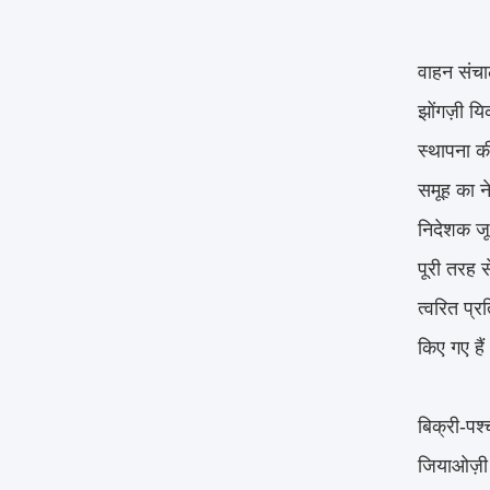
वाहन संचालन
झोंगज़ी यि
स्थापना की
समूह का ने
निदेशक जू 
पूरी तरह स
त्वरित प्
किए गए हैं
बिक्री-पश्
जियाओज़ी र