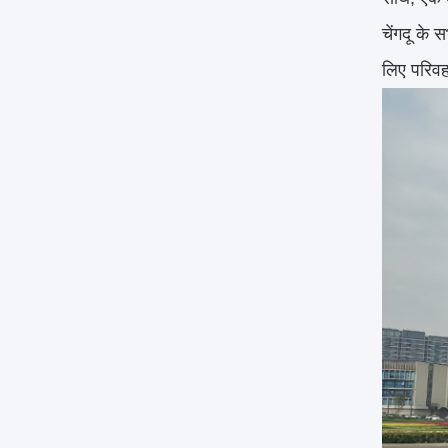
चेंगदू के 
लिए परिवह