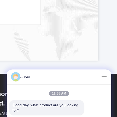
Jason
ongzhi First Bus Chengdu Co.,
12:55 AM
d.
Good day, what product are you looking 
for?
AUTO एक समूह कंपनी है जो ईवी बसों, कोचों, कोस्टर, एनईसी,