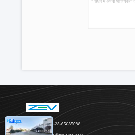
टेलीफोन：86-28-65085088