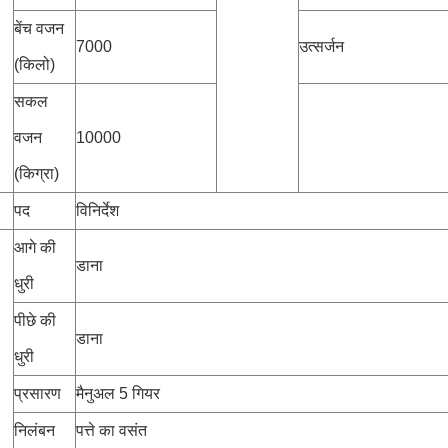
बेंच वजन
7000
उत्सर्जन
(किलो)
सकल
वजन
10000
(किग्रा)
पद
विनिर्देश
आगे की
डाना
धुरी
पीछे की
डाना
धुरी
प्रसारण
मैनुअल 5 गियर
निलंबन
पत्ते का वसंत