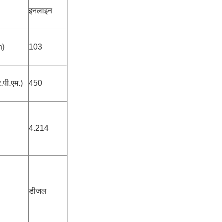
इनलाइन
m)
103
पी.एम.)
450
4.214
डीजल