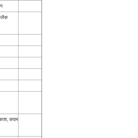
ंग
स्लैक
्रकाश, कदम