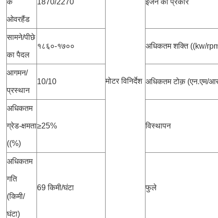
के
1870/2270
इंजन का प्रकार
ओवरहैंड
सामने/पीछे
१८६०-१७००
अधिकतम शक्ति ((kw/rp
का पैदल
आगमन/
मोटर विनिर्देश
10/10
अधिकतम टोक़ (एन.एम/आर.
प्रस्थान
अधिकतम
ग्रेड-क्षमता
≥25%
विस्थापन
((%)
अधिकतम
गति
69 किमी/घंटा
फुले
(किमी/
घंटा)