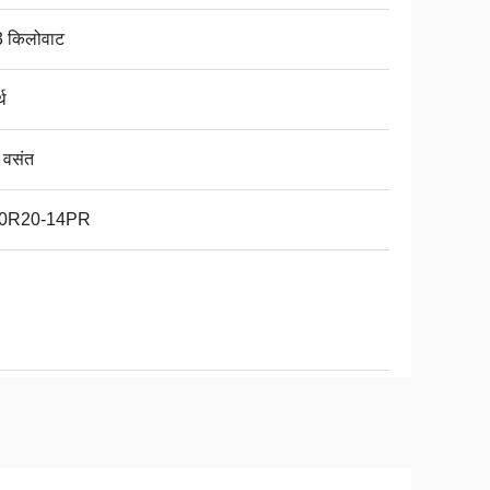
 किलोवाट
्थ
ा वसंत
50R20-14PR