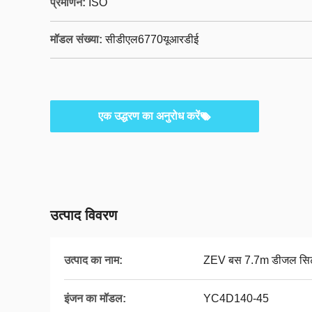
प्रमाणन:
ISO
मॉडल संख्या:
सीडीएल6770यूआरडीई
एक उद्धरण का अनुरोध करें
उत्पाद विवरण
उत्पाद का नाम:
ZEV बस 7.7m डीजल सिटी 
इंजन का मॉडल:
YC4D140-45