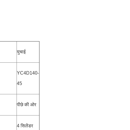
युचाई
YC4D140-
45
पीछे की ओर
4 सिलेंडर