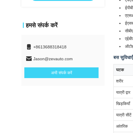
एचएसए
ईपीबी
एएसआ
ईएससी
हमसे संपर्क करें
सीबीए
एईबी
ऑटोह
+8613688318418
बस सुविधाएँ
Jason@zevauto.com
घटक
अभी संपर्क करें
शरीर
यात्री द्वार
खिड़कियाँ
यात्री सीटें
आंतरिक