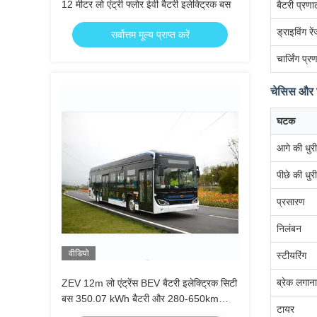
12 मीटर लो एंट्री फ्लोर ईवी बैटरी इलेक्ट्रिक बस
बैटरी प्रणा
ड्राइविंग रे
सर्वोत्तम मूल्य प्राप्त करें
चार्जिंग प्र
चेसिस और
घटक
आगे की धुरी
पीछे की धुरी
प्रसारण
निलंबन
वीडियो
स्टीयरिंग
ब्रेक लगाना
ZEV 12m लो एंट्रेंस BEV बैटरी इलेक्ट्रिक सिटी
बस 350.07 kWh बैटरी और 280-650km
टायर
ड्राइविंग रेंज के साथ