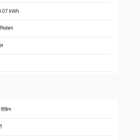
0.07 kWh
 निलंबन
पल
 पैकिंग
ी