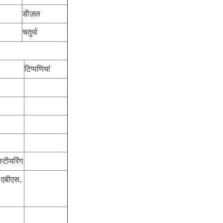
डीज़ल
चतुर्थ
टिप्पणियां
्टीयरिंग
, एबीएस,