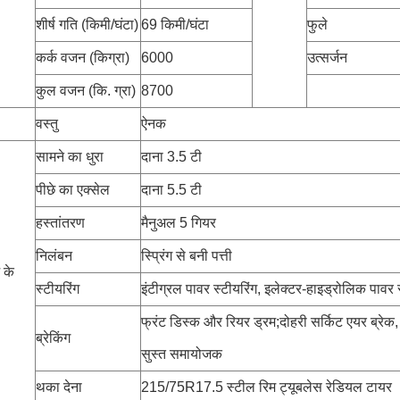
शीर्ष गति (किमी/घंटा)
69 किमी/घंटा
फुले
कर्क वजन (किग्रा)
6000
उत्सर्जन
कुल वजन (कि. ग्रा)
8700
वस्तु
ऐनक
सामने का धुरा
दाना 3.5 टी
पीछे का एक्सेल
दाना 5.5 टी
हस्तांतरण
मैनुअल 5 गियर
निलंबन
स्प्रिंग से बनी पत्ती
 के
स्टीयरिंग
इंटीग्रल पावर स्टीयरिंग, इलेक्टर-हाइड्रोलिक पावर स
फ्रंट डिस्क और रियर ड्रम;दोहरी सर्किट एयर ब्रेक
ब्रेकिंग
सुस्त समायोजक
थका देना
215/75R17.5 स्टील रिम ट्यूबलेस रेडियल टायर