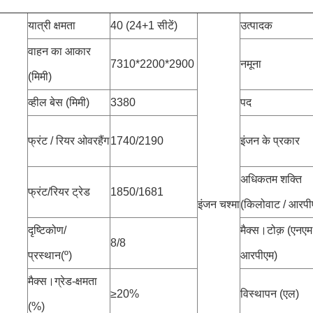
यात्री क्षमता
40 (24+1 सीटें)
उत्पादक
वाहन का आकार
7310*2200*2900
नमूना
(मिमी)
व्हील बेस (मिमी)
3380
पद
फ्रंट / रियर ओवरहैंग
1740/2190
इंजन के प्रकार
अधिकतम शक्ति
फ्रंट/रियर ट्रेड
1850/1681
इंजन चश्मा
(किलोवाट / आरपी
दृष्टिकोण/
मैक्स।टोक़ (एनएम
8/8
प्रस्थान(º)
आरपीएम)
मैक्स।ग्रेड-क्षमता
≥20%
विस्थापन (एल)
(%)