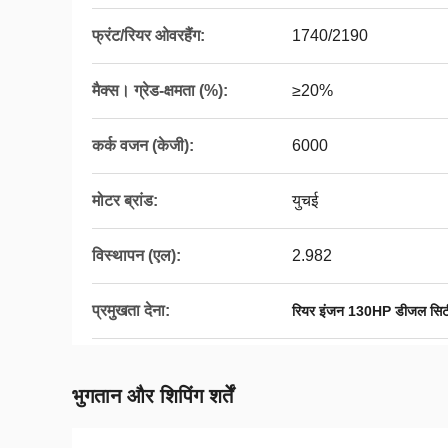
फ्रंट/रियर ओवरहैंग:
1740/2190
मैक्स। ग्रेड-क्षमता (%):
≥20%
कर्क वजन (केजी):
6000
मोटर ब्रांड:
युचई
विस्थापन (एल):
2.982
प्रमुखता देना:
रियर इंजन 130HP डीजल सिट
भुगतान और शिपिंग शर्तें