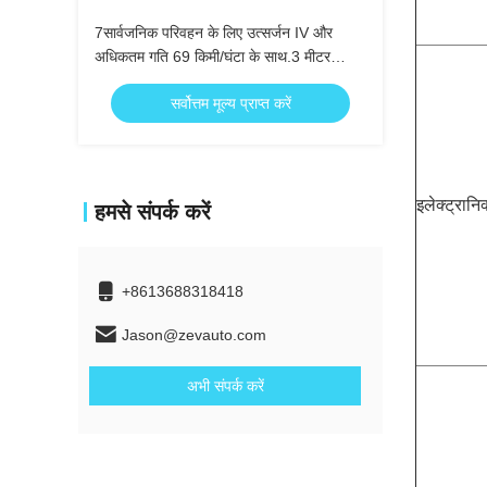
7सार्वजनिक परिवहन के लिए उत्सर्जन IV और
अधिकतम गति 69 किमी/घंटा के साथ.3 मीटर
डीजल सिटी बस 25 सीट
सर्वोत्तम मूल्य प्राप्त करें
इलेक्ट्रानि
हमसे संपर्क करें
+8613688318418
Jason@zevauto.com
अभी संपर्क करें