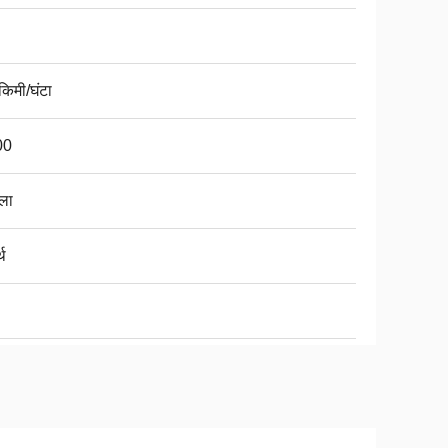
किमी/घंटा
00
ला
्थ