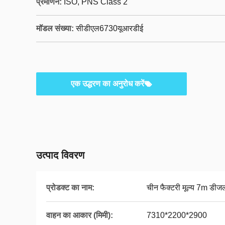
प्रमाणन:
ISO, PNS Class 2
मॉडल संख्या:
सीडीएल6730यूआरडीई
एक उद्धरण का अनुरोध करें
उत्पाद विवरण
प्रोडक्ट का नाम:
चीन फैक्टरी मूल्य 7m डी
वाहन का आकार (मिमी):
7310*2200*2900