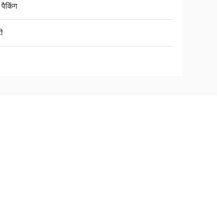
 पैकिंग
ी