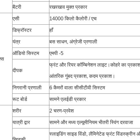
बैटरी
रखरखाव मुक्त प्रकार
एसी
14000 किलो कैलोरी / एच
डिफ्रॉस्टर
हाँ
यंत्र
बस साधन, अंग्रेजी प्रणाली
ऑडियो सिस्टम
एमपी -5
क्स
फ्रंट और रियर कॉम्बिनेशन लाइट।कोहरे का प्रका
दीपक
आंतरिक गुंबद प्रकाश, कदम प्रकाश।
निगरानी प्रणाली
6 कैमरों वाला सीसीटीवी सिस्टम
रूट बोर्ड
सामने एलईडी प्रकार
शरीर
2 चरण-प्रवेश
यात्री द्वार
सामने और मध्य एल्यूमीनियम भीतरी स्विंग दरवाजा
स्लाइडिंग साइड विंडो, लैमिनेटेड फ्रंट विंडस्क्रीन और
खिड़की