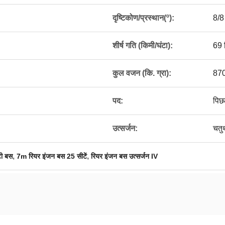
दृष्टिकोण/प्रस्थान(º):
8/8
शीर्ष गति (किमी/घंटा):
69 
कुल वजन (कि. ग्रा):
87
पद:
पिछ
उत्सर्जन:
चतुर
,
,
ी बस
7m रियर इंजन बस 25 सीटें
रियर इंजन बस उत्सर्जन IV