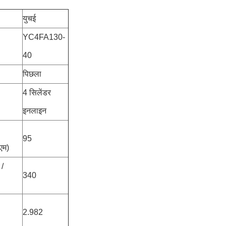
युचई
YC4FA130-
40
पिछला
4 सिलेंडर
इनलाइन
95
एम)
 /
340
2.982