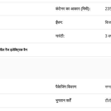
कंटेनर का आकार (मिमी):
23
ईंधन:
बिज
गारंटी:
3 वर
ील रेंज इलेक्ट्रिक वैन
पैकेजिंग विवरण
नग्न
भुगतान शर्तें
टी/ट