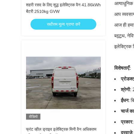
अत्याधुनिक
शहरी रसद के लिए शुद्ध इलेक्ट्रिक वैन 41.86kWh
बैटरी 2510kg GVW
आप व्यवसाय 
सर्वोत्तम मूल्य प्राप्त करें
आज ही हमारे
ब्लूटूथ, ने
इलेक्ट्रिक 
विशेषताएँ:
प्रोडक्
श्रेणी
:
ईंधन
: 
चार्ज 
वीडियो
प्रकार
:
फ्रंट व्हील ड्राइव इलेक्ट्रिक मिनी वैन अधिकतम
दरवाजे
: