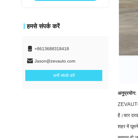
हमसे संपर्क करें
+8613688318418
Jason@zevauto.com
अभी संपर्क करें
अनुप्रयोग:
ZEVAUTO की
है।चार दरवा
शहर में घू
समाप्त हो 