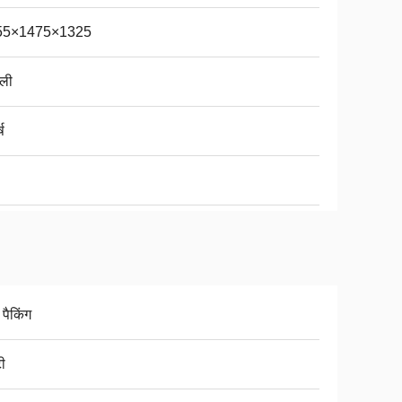
55×1475×1325
ली
्ष
 पैकिंग
ी