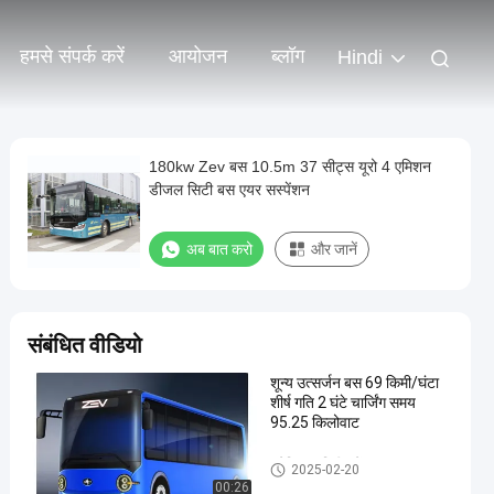
हमसे संपर्क करें
आयोजन
ब्लॉग
Hindi
180kw Zev बस 10.5m 37 सीट्स यूरो 4 एमिशन
डीजल सिटी बस एयर सस्पेंशन
अब बात करो
और जानें
संबंधित वीडियो
शून्य उत्सर्जन बस 69 किमी/घंटा
शीर्ष गति 2 घंटे चार्जिंग समय
95.25 किलोवाट
इलेक्ट्रिक मिनी बसें
2025-02-20
00:26